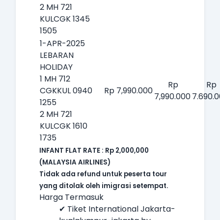
2 MH 721
KULCGK 1345
1505
1-APR-2025
LEBARAN
HOLIDAY
1 MH 712
Rp
Rp
CGKKUL 0940
Rp 7,990.000
7,990.000
7.690.
1255
2 MH 721
KULCGK 1610
1735
INFANT FLAT RATE : Rp 2,000,000
(MALAYSIA AIRLINES)
Tidak ada refund untuk peserta tour
yang ditolak oleh imigrasi setempat.
Harga Termasuk
✔ Tiket International Jakarta-