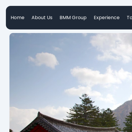
Home
About Us
BMM Group
Experience
T