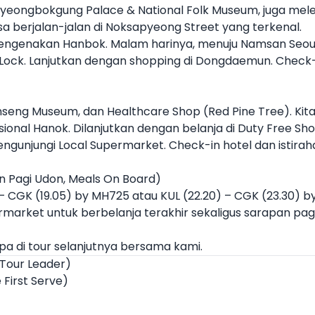
Gyeongbokgung Palace & National Folk Museum, juga melew
a berjalan-jalan di Noksapyeong Street yang terkenal.
mengenakan Hanbok. Malam harinya, menuju Namsan Seo
Lock. Lanjutkan dengan shopping di Dongdaemun. Check-in
Ginseng Museum, dan Healthcare Shop (Red Pine Tree). Ki
sional Hanok. Dilanjutkan dengan belanja di Duty Free Sh
gunjungi Local Supermarket. Check-in hotel dan istiraha
 Pagi Udon, Meals On Board)
) – CGK (19.05) by MH725 atau KUL (22.20) – CGK (23.30) 
ermarket untuk berbelanja terakhir sekaligus sarapan pagi
pa di tour selanjutnya bersama kami.
 Tour Leader)
 First Serve)