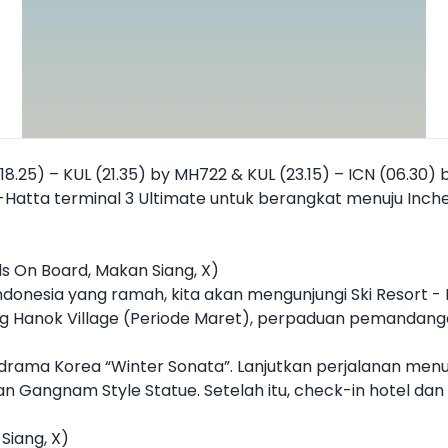
)
8.25) – KUL (21.35) by MH722 & KUL (23.15) – ICN (06.30)
-Hatta terminal 3 Ultimate untuk berangkat menuju Inc
s On Board, Makan Siang, X)
donesia yang ramah, kita akan mengunjungi Ski Resort -
g Hanok Village (Periode Maret), perpaduan pemandang
 drama Korea “Winter Sonata”. Lanjutkan perjalanan men
n Gangnam Style Statue. Setelah itu, check-in hotel dan i
Siang, X)