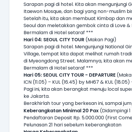
Sarapan pagi di hotel. Kita akan mengunjungi 
Itaewon Mosque, dan bagi yang non-muslim bis
Setelah itu, kita akan membuat Kimbap dan 
Seoul dan meletakkan gembok cinta di Love & 
Bermalam di Hotel setaraf ***
Hari 04: SEOUL CITY TOUR
(Makan Pagi)
Sarapan pagi di hotel. Mengunjungi National 
Village, tempat kita dapat melihat rumah tradi
di Myeongdong Street. Malamnya, kita akan men
Bermalam di Hotel setaraf ***
Hari 05: SEOUL CITY TOUR - DEPARTURE
(Makan
ICN (11.05) – KUL (16.45) by MH67 & KUL (18.05
Pagi ini, kita akan berangkat menuju local sup
ke Jakarta.
Berakhirlah tour yang berkesan ini, sampai jum
Keberangkatan Minimal 20 Pax
(Didampingi 1
Pendaftaran Deposit Rp. 5.000.000 (First Come
Pelunasan 21 hari sebelum keberangkatan
Harga Keberangkatan