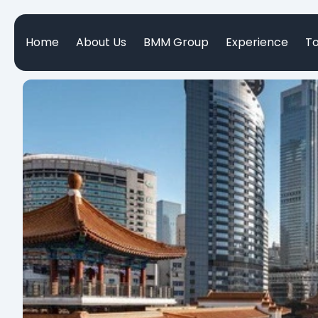
Home
About Us
BMM Group
Experience
T