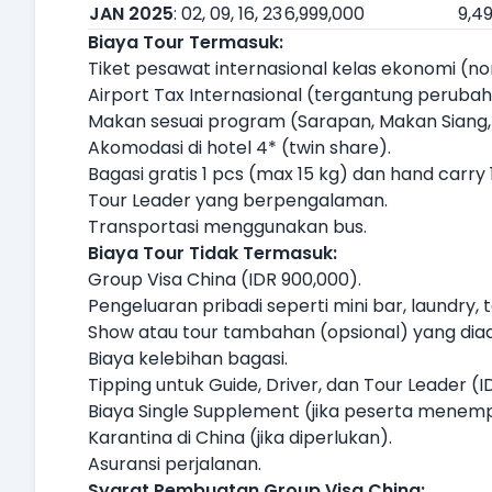
JAN 2025
: 02, 09, 16, 23
6,999,000
9,4
Biaya Tour Termasuk:
Tiket pesawat internasional kelas ekonomi (n
Airport Tax Internasional (tergantung perubah
Makan sesuai program (Sarapan, Makan Siang
Akomodasi di hotel 4* (twin share).
Bagasi gratis 1 pcs (max 15 kg) dan hand carry 
Tour Leader yang berpengalaman.
Transportasi menggunakan bus.
Biaya Tour Tidak Termasuk:
Group Visa China (IDR 900,000).
Pengeluaran pribadi seperti mini bar, laundry, te
Show atau tour tambahan (opsional) yang diad
Biaya kelebihan bagasi.
Tipping untuk Guide, Driver, dan Tour Leader (
Biaya Single Supplement (jika peserta menempa
Karantina di China (jika diperlukan).
Asuransi perjalanan.
Syarat Pembuatan Group Visa China: