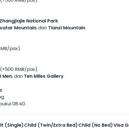
(+500 RMB/pax).
Zhangjiajie National Park
.
vatar Mountain
, dan
Tianzi Mountain
.
MB/pax).
(+500 RMB/pax).
i Men
, dan
Ten Miles Gallery
.
a
g.
pukul 08:40.
lt (Single)
Child (Twin/Extra Bed)
Child (No Bed)
Visa 