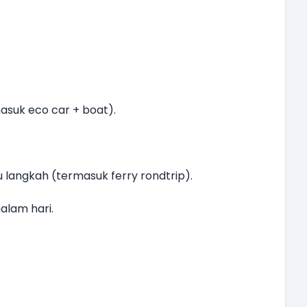
asuk eco car + boat).
 langkah (termasuk ferry rondtrip).
lam hari.