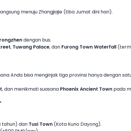
gsung menuju Zhangjiajie (tiba Jumat dini hari).
rongzhen
dengan bus.
treet
,
Tuwang Palace
, dan
Furong Town Waterfall
(term
mana Anda bisa menginjak tiga provinsi hanya dengan satu
t
, dan menikmati suasana
Phoenix Ancient Town
pada ma
*
u tahun) dan
Tusi Town
(Kota Kuno Dayong).