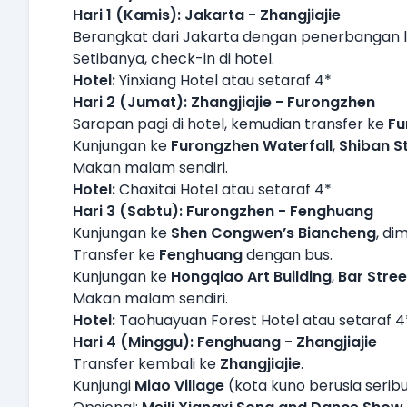
Hari 1 (Kamis): Jakarta - Zhangjiajie
Berangkat dari Jakarta dengan penerbangan lan
Setibanya, check-in di hotel.
Hotel:
Yinxiang Hotel atau setaraf 4*
Hari 2 (Jumat): Zhangjiajie - Furongzhen
Sarapan pagi di hotel, kemudian transfer ke
Fu
Kunjungan ke
Furongzhen Waterfall
,
Shiban S
Makan malam sendiri.
Hotel:
Chaxitai Hotel atau setaraf 4*
Hari 3 (Sabtu): Furongzhen - Fenghuang
Kunjungan ke
Shen Congwen’s Biancheng
, di
Transfer ke
Fenghuang
dengan bus.
Kunjungan ke
Hongqiao Art Building
,
Bar Stree
Makan malam sendiri.
Hotel:
Taohuayuan Forest Hotel atau setaraf 4
Hari 4 (Minggu): Fenghuang - Zhangjiajie
Transfer kembali ke
Zhangjiajie
.
Kunjungi
Miao Village
(kota kuno berusia serib