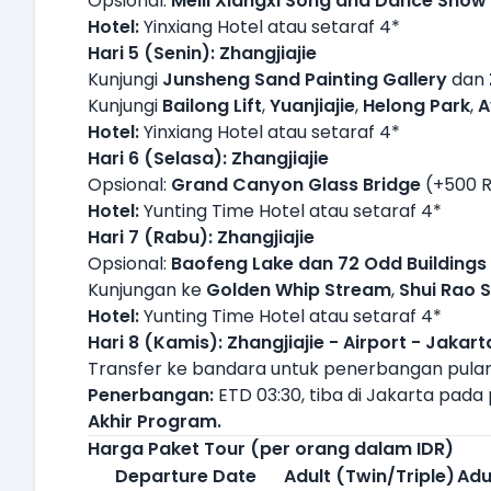
Opsional:
Meili Xiangxi Song and Dance Show
Hotel:
Yinxiang Hotel atau setaraf 4*
Hari 5 (Senin): Zhangjiajie
Kunjungi
Junsheng Sand Painting Gallery
dan
Kunjungi
Bailong Lift
,
Yuanjiajie
,
Helong Park
,
A
Hotel:
Yinxiang Hotel atau setaraf 4*
Hari 6 (Selasa): Zhangjiajie
Opsional:
Grand Canyon Glass Bridge
(+500 R
Hotel:
Yunting Time Hotel atau setaraf 4*
Hari 7 (Rabu): Zhangjiajie
Opsional:
Baofeng Lake dan 72 Odd Buildings
Kunjungan ke
Golden Whip Stream
,
Shui Rao S
Hotel:
Yunting Time Hotel atau setaraf 4*
Hari 8 (Kamis): Zhangjiajie - Airport - Jakart
Transfer ke bandara untuk penerbangan pulan
Penerbangan:
ETD 03:30, tiba di Jakarta pada 
Akhir Program.
Harga Paket Tour (per orang dalam IDR)
Departure Date
Adult (Twin/Triple)
Adu