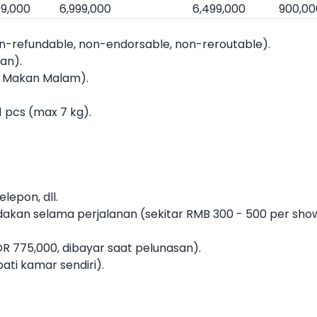
99,000
6,999,000
6,499,000
900,00
on-refundable, non-endorsable, non-reroutable).
an).
, Makan Malam).
1 pcs (max 7 kg).
lepon, dll.
akan selama perjalanan (sekitar RMB 300 - 500 per sho
IDR 775,000, dibayar saat pelunasan).
ti kamar sendiri).