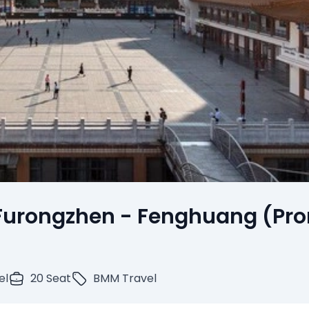
- Furongzhen - Fenghuang (Pr
el
20 Seat
BMM Travel