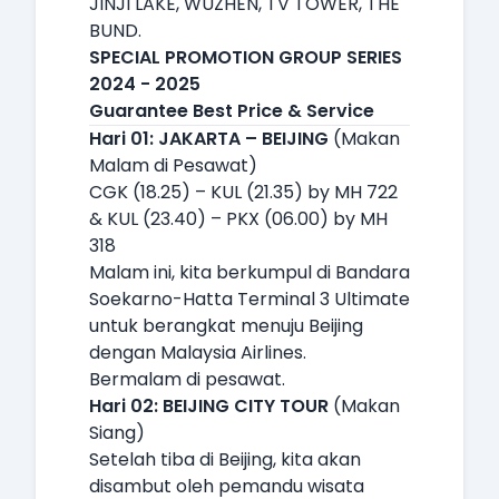
JINJI LAKE, WUZHEN, TV TOWER, THE
BUND.
SPECIAL PROMOTION GROUP SERIES
2024 - 2025
Guarantee Best Price & Service
Hari 01: JAKARTA – BEIJING
(Makan
Malam di Pesawat)
CGK (18.25) – KUL (21.35) by MH 722
& KUL (23.40) – PKX (06.00) by MH
318
Malam ini, kita berkumpul di Bandara
Soekarno-Hatta Terminal 3 Ultimate
untuk berangkat menuju Beijing
dengan Malaysia Airlines.
Bermalam di pesawat.
Hari 02: BEIJING CITY TOUR
(Makan
Siang)
Setelah tiba di Beijing, kita akan
disambut oleh pemandu wisata